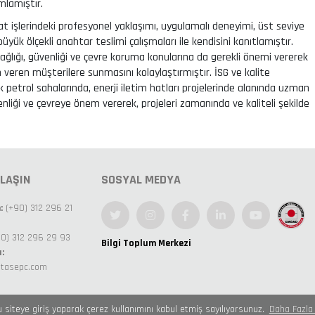
mlamıştır.
şaat işlerindeki profesyonel yaklaşımı, uygulamalı deneyimi, üst seviye
büyük ölçekli anahtar teslimi çalışmaları ile kendisini kanıtlamıştır.
ağlığı, güvenliği ve çevre koruma konularına da gerekli önemi vererek
 veren müşterilere sunmasını kolaylaştırmıştır. İSG ve kalite
 petrol sahalarında, enerji iletim hatları projelerinde alanında uzman
venliği ve çevreye önem vererek, projeleri zamanında ve kaliteli şekilde
ULAŞIN
SOSYAL MEDYA
:
(+90) 312 296 21
0) 312 296 29 93
Bilgi Toplum Merkezi
:
itasepc.com
u siteye giriş yaparak çerez kullanımını kabul etmiş sayılıyorsunuz.
Daha Fazla 