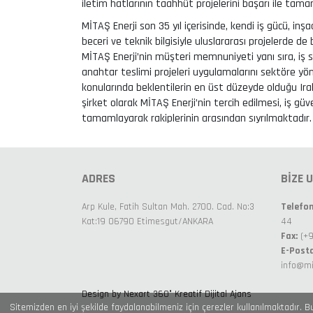
iletim hatlarının taahhüt projelerini başarı ile tama
MİTAŞ Enerji son 35 yıl içerisinde, kendi iş gücü, in
beceri ve teknik bilgisiyle uluslararası projelerde de 
MİTAŞ Enerji’nin müşteri memnuniyeti yanı sıra, iş s
anahtar teslimi projeleri uygulamalarını sektöre yön
konularında beklentilerin en üst düzeyde olduğu Irak
şirket olarak MİTAŞ Enerji’nin tercih edilmesi, iş gü
tamamlayarak rakiplerinin arasından sıyrılmaktadır.
ADRES
BİZE 
Arp Kule, Fatih Sultan Mah. 2700. Cad. No:3
Telefon
Kat:19 06790 Etimesgut/ANKARA
44
Fax:
(+9
E-Posta
info@m
Design by Nexart 360° Kreatif Dijital Ajans
Sitemizden en iyi şekilde faydalanabilmeniz için çerezler kullanılmaktadır. B