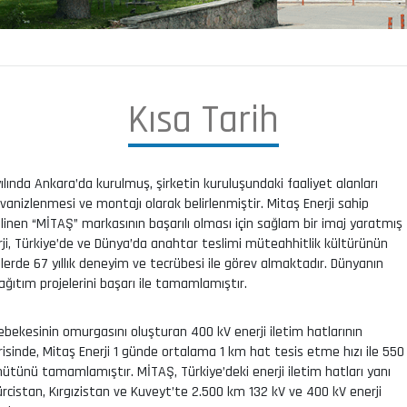
K
ı
s
a
T
a
r
i
h
ılında Ankara’da kurulmuş, şirketin kuruluşundaki faaliyet alanları
galvanizlenmesi ve montajı olarak belirlenmiştir. Mitaş Enerji sahip
linen “MİTAŞ” markasının başarılı olması için sağlam bir imaj yaratmış
ji, Türkiye’de ve Dünya’da anahtar teslimi müteahhitlik kültürünün
jelerde 67 yıllık deneyim ve tecrübesi ile görev almaktadır. Dünyanın
dağıtım projelerini başarı ile tamamlamıştır.
 şebekesinin omurgasını oluşturan 400 kV enerji iletim hatlarının
çerisinde, Mitaş Enerji 1 günde ortalama 1 km hat tesis etme hızı ile 550
ütünü tamamlamıştır. MİTAŞ, Türkiye’deki enerji iletim hatları yanı
 Gürcistan, Kırgızistan ve Kuveyt’te 2.500 km 132 kV ve 400 kV enerji