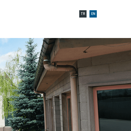
TR
EN