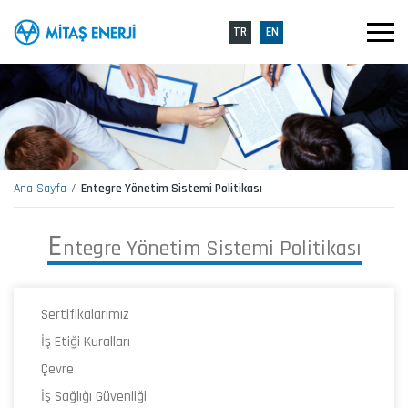
TR
EN
Ana Sayfa
Entegre Yönetim Sistemi Politikası
E
n
t
e
g
r
e
Y
ö
n
e
t
i
m
S
i
s
t
e
m
i
P
o
l
i
t
i
k
a
s
ı
Sertifikalarımız
İş Etiği Kuralları
Çevre
İş Sağlığı Güvenliği