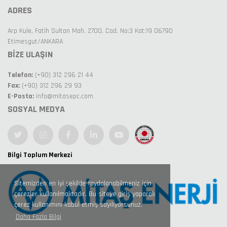
ADRES
Arp Kule, Fatih Sultan Mah. 2700. Cad. No:3 Kat:19 06790
Etimesgut/ANKARA
BİZE ULAŞIN
Telefon:
(+90) 312 296 21 44
Fax:
(+90) 312 296 29 93
E-Posta:
info@mitasepc.com
SOSYAL MEDYA
Bilgi Toplum Merkezi
Sitemizden en iyi şekilde faydalanabilmeniz için
çerezler kullanılmaktadır. Bu siteye giriş yaparak
çerez kullanımını kabul etmiş sayılıyorsunuz.
Daha Fazla Bilgi